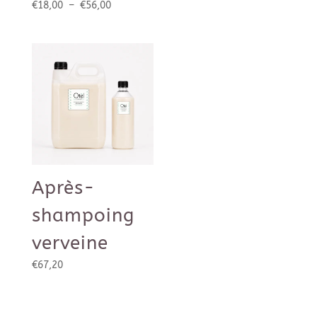
Plage
€
18,00
–
€
56,00
à
de
€100,00
prix :
€18,00
à
€56,00
Après-
shampoing
verveine
€
67,20