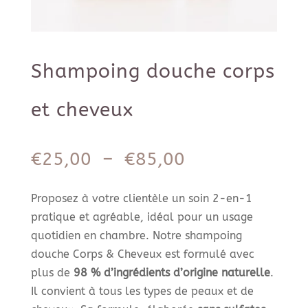
Shampoing douche corps
et cheveux
Plage
€
25,00
–
€
85,00
de
prix :
Proposez à votre clientèle un soin 2-en-1
€25,00
pratique et agréable, idéal pour un usage
à
quotidien en chambre. Notre shampoing
€85,00
douche Corps & Cheveux est formulé avec
plus de
98 % d’ingrédients d’origine naturelle
.
Il convient à tous les types de peaux et de