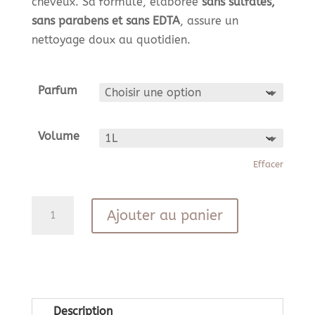
cheveux. Sa formule, élaborée
sans sulfates,
sans parabens et sans EDTA
, assure un
nettoyage doux au quotidien.
Parfum
Volume
Effacer
quantité
Ajouter au panier
de
Shampoing
douche
corps
et
Description