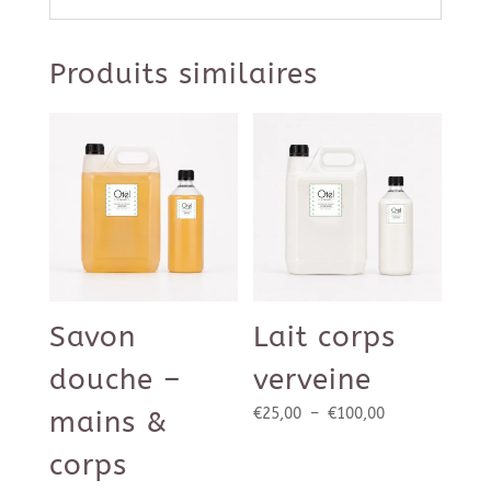
Produits similaires
Savon
Lait corps
douche –
verveine
Plage
€
25,00
–
€
100,00
mains &
de
corps
prix :
€25,00