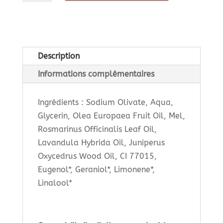
n°9
Romarin,
cade,
miel
Description
Informations complémentaires
Ingrédients : Sodium Olivate, Aqua,
Glycerin, Olea Europaea Fruit Oil, Mel,
Rosmarinus Officinalis Leaf Oil,
Lavandula Hybrida Oil, Juniperus
Oxycedrus Wood Oil, CI 77015,
Eugenol*, Geraniol*, Limonene*,
Linalool*