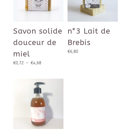
Savon solide
n°3 Lait de
douceur de
Brebis
€
6,80
miel
Plage
€
0,72
–
€
4,68
de
prix :
€0,72
à
€4,68