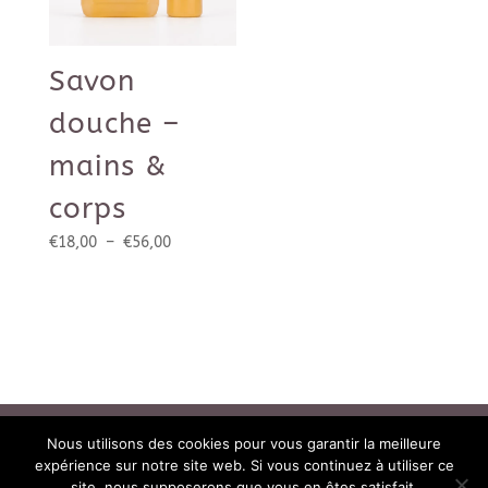
Savon
douche –
mains &
corps
Plage
€
18,00
–
€
56,00
de
prix :
€18,00
à
€56,00
Conditions générales de vente
Nous utilisons des cookies pour vous garantir la meilleure
Politique de confidentialité
expérience sur notre site web. Si vous continuez à utiliser ce
site, nous supposerons que vous en êtes satisfait.