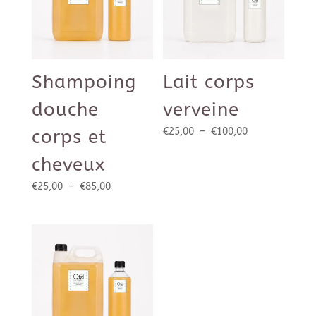
Shampoing
Lait corps
douche
verveine
Plage
€
25,00
–
€
100,00
corps et
de
cheveux
prix :
€25,00
Plage
€
25,00
–
€
85,00
à
de
€100,00
prix :
€25,00
à
€85,00