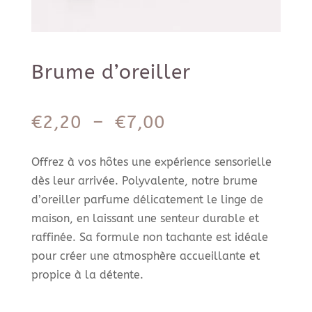
Brume d’oreiller
Plage
€
2,20
–
€
7,00
de
prix :
Offrez à vos hôtes une expérience sensorielle
€2,20
dès leur arrivée. Polyvalente, notre brume
à
d’oreiller parfume délicatement le linge de
€7,00
maison, en laissant une senteur durable et
raffinée. Sa formule non tachante est idéale
pour créer une atmosphère accueillante et
propice à la détente.