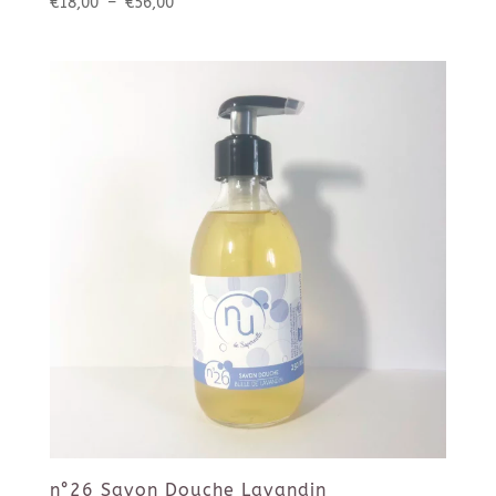
Plage
€
18,00
–
€
56,00
de
prix :
€18,00
à
€56,00
n°26 Savon Douche Lavandin