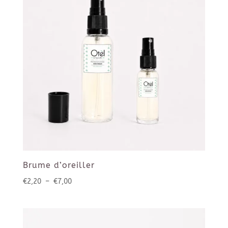
Brume d’oreiller
Plage
€
2,20
–
€
7,00
de
prix :
€2,20
à