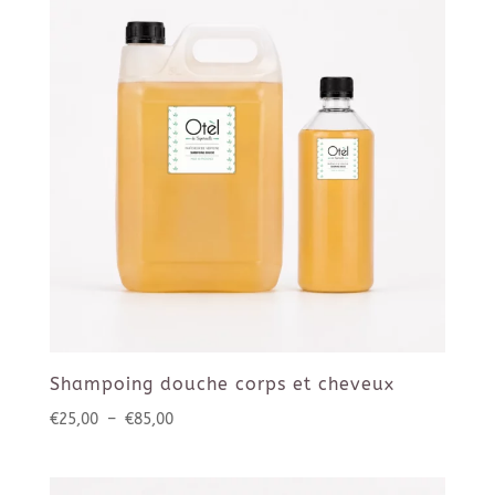
€7,00
Shampoing douche corps et cheveux
Plage
€
25,00
–
€
85,00
de
prix :
€25,00