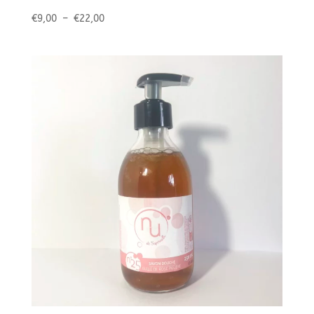
Plage
€
9,00
–
€
22,00
de
prix :
€9,00
à
€22,00