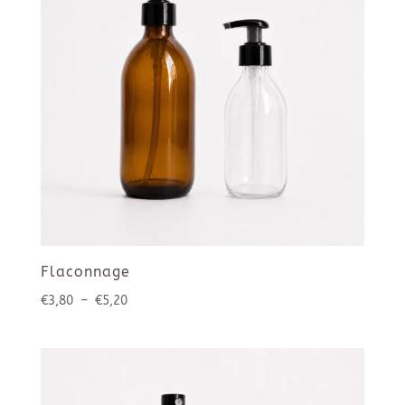
Flaconnage
Plage
€
3,80
–
€
5,20
de
prix :
€3,80
à
€5,20