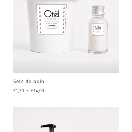
Sels de bain
Plage
€
1,30
–
€
14,00
de
prix :
€1,30
à
€14,00