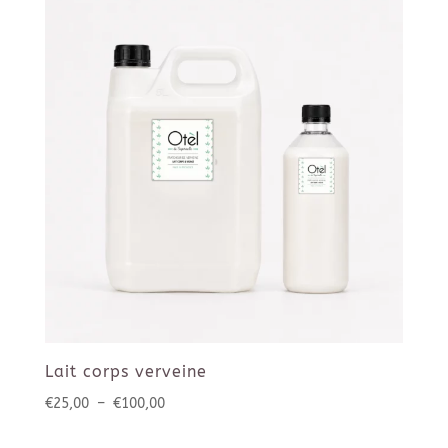
à
€85,00
Lait corps verveine
Plage
€
25,00
–
€
100,00
de