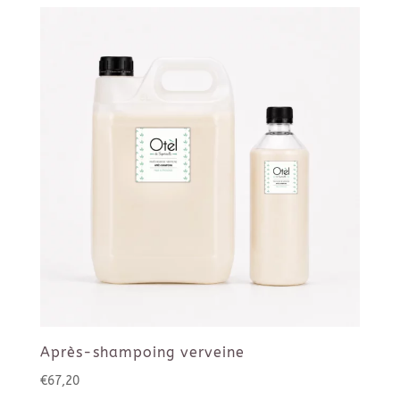
prix :
€25,00
à
€100,00
Après-shampoing verveine
€
67,20